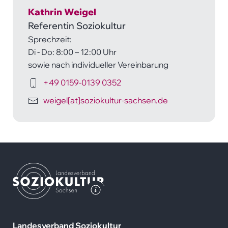
Kathrin Weigel
Referentin Soziokultur
Sprechzeit:
Di - Do: 8:00 – 12:00 Uhr
sowie nach individueller Vereinbarung
+49 0159-0139 0352
weigel[at]soziokultur-sachsen.de
LVS
-
Kathrin
Weigel
Landesverband Soziokultur