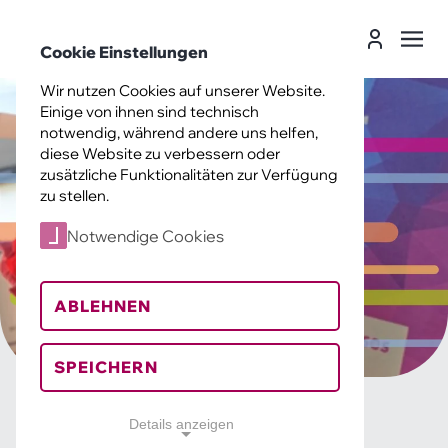
Landesverband Soziokultur Sachsen e. V.
Cookie Einstellungen
Suche
Leichte
Login
Sprache
Landesverband Soziokultur Sachsen e
Wir nutzen Cookies auf unserer Website.
Einige von ihnen sind technisch
notwendig, während andere uns helfen,
diese Website zu verbessern oder
zusätzliche Funktionalitäten zur Verfügung
zu stellen.
Notwendige Cookies
ABLEHNEN
SPEICHERN
Details anzeigen