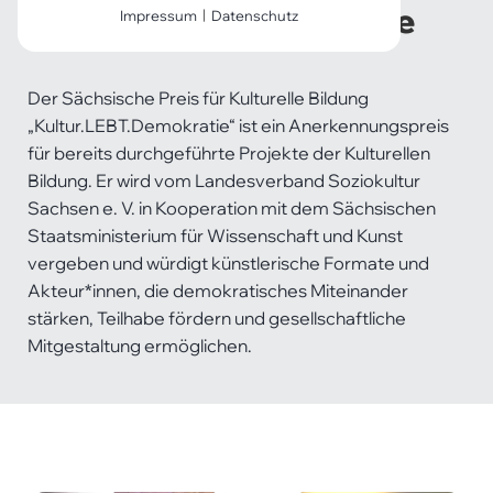
Kultur.LEBT.Demokratie
Impressum
|
Datenschutz
Notwendige Cookies
Notwendige Cookies ermöglichen
grundlegende Funktionen und sind
Der Sächsische Preis für Kulturelle Bildung
für die einwandfreie Funktion der
„Kultur.LEBT.Demokratie“ ist ein Anerkennungspreis
Website erforderlich.
für bereits durchgeführte Projekte der Kulturellen
Bildung. Er wird vom Landesverband Soziokultur
Einverständnis-Cookie
Sachsen e. V. in Kooperation mit dem Sächsischen
Staatsministerium für Wissenschaft und Kunst
Name:
vergeben und würdigt künstlerische Formate und
cookie_consent
Akteur*innen, die demokratisches Miteinander
Zweck:
stärken, Teilhabe fördern und gesellschaftliche
Dieser Cookie speichert die
Mitgestaltung ermöglichen.
ausgewählten Einverständnis-
Optionen des Benutzers
Cookie Laufzeit:
1 Jahr