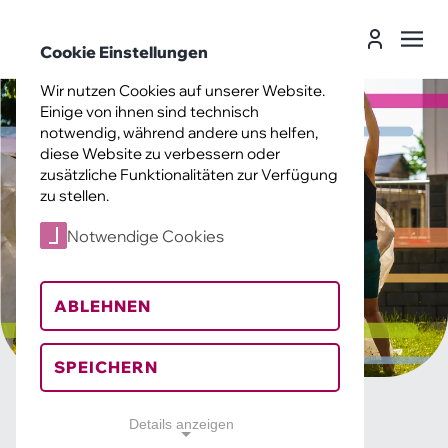
Landesverband Soziokultur Sachsen e. V.
Cookie Einstellungen
Suche
Leichte
Login
Sprache
Landesverband Soziokultur Sachsen e
Wir nutzen Cookies auf unserer Website.
Einige von ihnen sind technisch
notwendig, während andere uns helfen,
diese Website zu verbessern oder
zusätzliche Funktionalitäten zur Verfügung
zu stellen.
Notwendige Cookies
ABLEHNEN
SPEICHERN
Details anzeigen