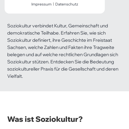
Soziokultur verstehen
Impressum
|
Datenschutz
Notwendige Cookies
Notwendige Cookies ermöglichen
grundlegende Funktionen und sind
Soziokultur verbindet Kultur, Gemeinschaft und
für die einwandfreie Funktion der
demokratische Teilhabe. Erfahren Sie, wie sich
Website erforderlich.
Soziokultur definiert, ihre Geschichte im Freistaat
Sachsen, welche Zahlen und Fakten ihre Tragweite
Einverständnis-Cookie
belegen und auf welche rechtlichen Grundlagen sich
Soziokultur stützen. Entdecken Sie die Bedeutung
Name:
soziokultureller Praxis für die Gesellschaft und deren
cookie_consent
Vielfalt.
Zweck:
Dieser Cookie speichert die
ausgewählten Einverständnis-
Optionen des Benutzers
Cookie Laufzeit:
1 Jahr
Was ist Soziokultur?