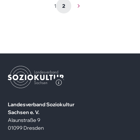
page
1
2
page
next set of pages
LVS
-
Kathrin
Weigel
Landesverband Soziokultur
Sachsen e. V.
Alaunstraße 9
01099 Dresden