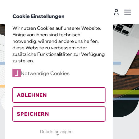
Landesverband Soziokultur Sachsen e. V.
Cookie Einstellungen
Suche
Leichte
Login
Sprache
Landesverband Soziokultur Sachsen e
Wir nutzen Cookies auf unserer Website.
Einige von ihnen sind technisch
notwendig, während andere uns helfen,
diese Website zu verbessern oder
zusätzliche Funktionalitäten zur Verfügung
zu stellen.
Notwendige Cookies
ABLEHNEN
SPEICHERN
Details anzeigen