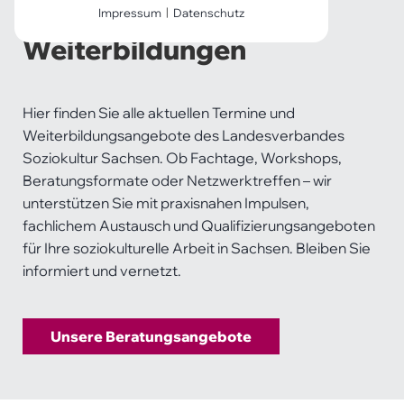
Termine und
Impressum
|
Datenschutz
Notwendige Cookies
Weiterbildungen
Notwendige Cookies ermöglichen
grundlegende Funktionen und sind
für die einwandfreie Funktion der
Hier finden Sie alle aktuellen Termine und
Website erforderlich.
Weiterbildungsangebote des Landesverbandes
Soziokultur Sachsen. Ob Fachtage, Workshops,
Einverständnis-Cookie
Beratungsformate oder Netzwerktreffen – wir
Name:
unterstützen Sie mit praxisnahen Impulsen,
cookie_consent
fachlichem Austausch und Qualifizierungsangeboten
für Ihre soziokulturelle Arbeit in Sachsen. Bleiben Sie
Zweck:
Dieser Cookie speichert die
informiert und vernetzt.
ausgewählten Einverständnis-
Optionen des Benutzers
Unsere Beratungsangebote
Cookie Laufzeit:
1 Jahr