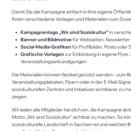
Einverständnis-Cookie
Damit Sie die Kampagne einfach in Ihre eigene Öffentlic
Name:
cookie_consent
Ihnen verschiedene Vorlagen und Materialien zum Downl
Zweck:
Dieser Cookie speichert die ausgewä
Einverständnis-Optionen des Benutz
Kampagnenlogo „Wir sind Soziokultur“
in versch
Banner und Bildmotive
für Webseiten, Newsletter
Cookie Laufzeit:
1 Jahr
Social-Media-Grafiken
für Profilbilder, Posts oder
Grafische Vorlagen
zur Einbindung in eigene Flye
Veranstaltungsankündigungen
Die Materialien können flexibel genutzt werden – zum Bei
Veranstaltungsplakaten, Flyern oder in der E-Mail-Signat
soziokulturellen Zentren und Initiativen sichtbarer zu
zeigen.
Wir laden alle Mitglieder herzlich ein, die Kampagne ak
Motto „Wir sind Soziokultur“ sichtbar zu machen. So kön
soziokulturelle Landschaft in Sachsen ist und welchen B