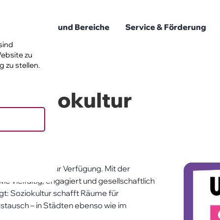
ur
Themen und Bereiche
Service & Förderung
sind
 e. V.
ebsite zu
 zu stellen.
d Soziokultur
d Soziokultur“ zur Verfügung. Mit der
ielfältig, engagiert und gesellschaftlich
ktionen
eigt: Soziokultur schafft Räume für
forderlich.
stausch – in Städten ebenso wie im