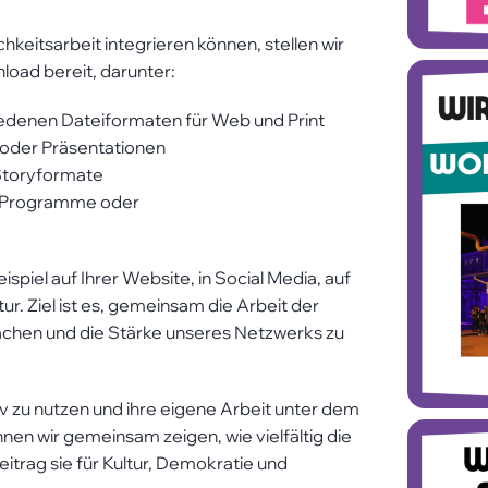
hkeitsarbeit integrieren können, stellen wir
oad bereit, darunter:
hlten
ers
iedenen Dateiformaten für Web und Print
 oder Präsentationen
 Storyformate
r, Programme oder
spiel auf Ihrer Website, in Social Media, auf
ur. Ziel ist es, gemeinsam die Arbeit der
 machen und die Stärke unseres Netzwerks zu
tiv zu nutzen und ihre eigene Arbeit unter dem
nen wir gemeinsam zeigen, wie vielfältig die
eitrag sie für Kultur, Demokratie und