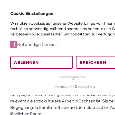
Landesverband Soziokultur Sachsen e. V.
Cookie Einstellungen
Soziokult
Wir nutzen Cookies auf unserer Website. Einige von ihnen 
Landesverband Soziokultur Sachsen
technisch notwendig, während andere uns helfen, diese W
verbessern oder zusätzliche Funktionalitäten zur Verfügung
Artikel
Kampagne - Wir sind Soziokultur
Start
You are here:
Notwendige Cookies
Kampagne - Wir sin
ABLEHNEN
SPEICHERN
Kampagnen
02.01.2026
Details anzeigen
Impressum
|
Datenschutz
Wir stellen Ihnen alle Materialien zur Kampagne „Wir sin
Notwendige Cookies
Kampagne möchten wir gemeinsam sichtbar machen, wie v
Notwendige Cookies ermöglichen grundlegende Fun
relevant die soziokulturelle Arbeit in Sachsen ist. Sie z
und sind für die einwandfreie Funktion der Website er
Begegnung, kulturelle Teilhabe und demokratischen Au
ländlichen Raum.