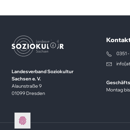
Kontak
LVS
-
0351 -
Kathrin
Weigel
info[a
Landesverband Soziokultur
Sachsen e. V.
Geschäfts
Alaunstraße 9
Montag bis 
01099 Dresden