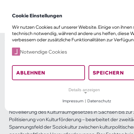
Landesverband Soziokultur Sachsen e. V.
Cookie Einstellungen
Soziokult
Wir nutzen Cookies auf unserer Website. Einige von ihnen 
Landesverband Soziokultur Sachsen
technisch notwendig, während andere uns helfen, diese W
verbessern oder zusätzliche Funktionalitäten zur Verfügung
Service & Förderung
Fachtag
Fachtag Tagungsmappe
Start
You are here:
JETZT.
Notwendige Cookies
Stärken, was uns t
ABLEHNEN
SPEICHERN
Fachtag 2026
Details anzeigen
Impressum
|
Datenschutz
Vor dem Hintergrund aktueller kulturpolitischer Verände
Notwendige Cookies
Novellierung des Kulturraumgesetzes in Sachsen bis z
Notwendige Cookies ermöglichen grundlegende Fun
Politisierung von Kulturförderung – bearbeitet der zweit
und sind für die einwandfreie Funktion der Website er
Spannungsfeld der Soziokultur zwischen kulturpolitische