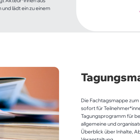
gt Akteur*innen aus
n und lädt ein zu einem
hlten
ers
Tagungsm
Die Fachtagsmappe zum
sofort für Teilnehmer*in
Tagungsprogramm für beid
allgemeine und organisat
Überblick über Inhalte, A
Veranstaltung.